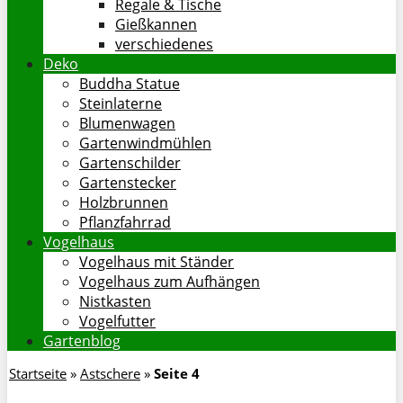
Regale & Tische
Gießkannen
verschiedenes
Deko
Buddha Statue
Steinlaterne
Blumenwagen
Gartenwindmühlen
Gartenschilder
Gartenstecker
Holzbrunnen
Pflanzfahrrad
Vogelhaus
Vogelhaus mit Ständer
Vogelhaus zum Aufhängen
Nistkasten
Vogelfutter
Gartenblog
Startseite
»
Astschere
»
Seite 4