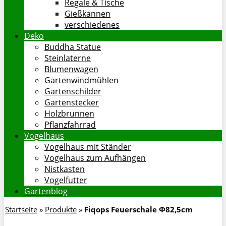
Regale & Tische
Gießkannen
verschiedenes
Deko
Buddha Statue
Steinlaterne
Blumenwagen
Gartenwindmühlen
Gartenschilder
Gartenstecker
Holzbrunnen
Pflanzfahrrad
Vogelhaus
Vogelhaus mit Ständer
Vogelhaus zum Aufhängen
Nistkasten
Vogelfutter
Gartenblog
Startseite
»
Produkte
»
Fiqops Feuerschale Φ82,5cm