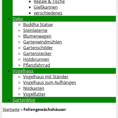
Regale & Tische
Gießkannen
verschiedenes
Deko
Buddha Statue
Steinlaterne
Blumenwagen
Gartenwindmühlen
Gartenschilder
Gartenstecker
Holzbrunnen
Pflanzfahrrad
Vogelhaus
Vogelhaus mit Ständer
Vogelhaus zum Aufhängen
Nistkasten
Vogelfutter
Gartenblog
Startseite
»
Foliengewächshäuser