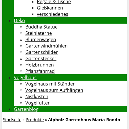
Regale & Tische
Gießkannen
verschiedenes
Deko
Buddha Statue
Steinlaterne
Blumenwagen
Gartenwindmühlen
Gartenschilder
Gartenstecker
Holzbrunnen
Pflanzfahrrad
Vogelhaus
Vogelhaus mit Ständer
Vogelhaus zum Aufhängen
Nistkasten
Vogelfutter
Gartenblog
Startseite
»
Produkte
»
Alpholz Gartenhaus Maria-Rondo