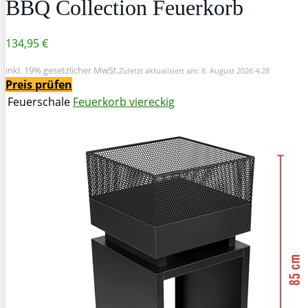
BBQ Collection Feuerkorb
134,95 €
inkl. 19% gesetzlicher MwSt.
Zuletzt aktualisiert am: 8. August 2026 4:28
Preis prüfen
Feuerschale
Feuerkorb viereckig