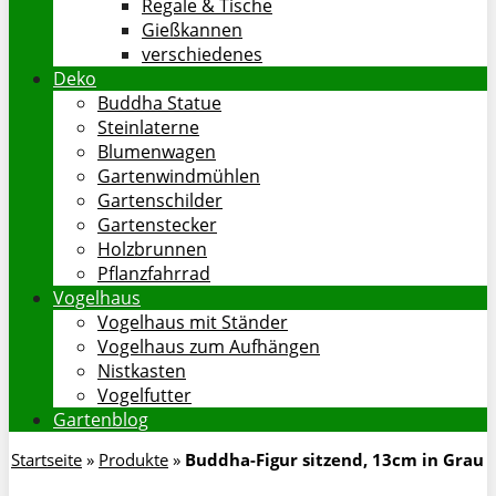
Regale & Tische
Gießkannen
verschiedenes
Deko
Buddha Statue
Steinlaterne
Blumenwagen
Gartenwindmühlen
Gartenschilder
Gartenstecker
Holzbrunnen
Pflanzfahrrad
Vogelhaus
Vogelhaus mit Ständer
Vogelhaus zum Aufhängen
Nistkasten
Vogelfutter
Gartenblog
Startseite
»
Produkte
»
Buddha-Figur sitzend, 13cm in Grau