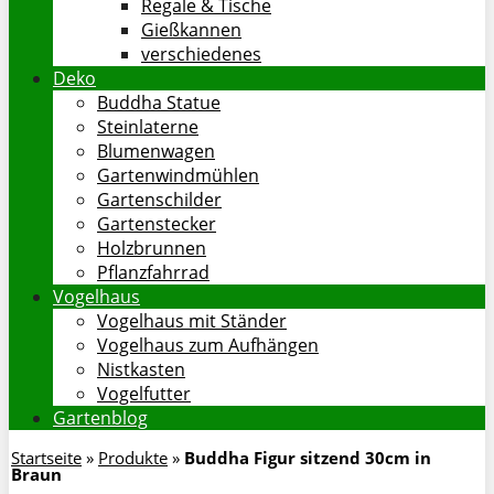
Regale & Tische
Gießkannen
verschiedenes
Deko
Buddha Statue
Steinlaterne
Blumenwagen
Gartenwindmühlen
Gartenschilder
Gartenstecker
Holzbrunnen
Pflanzfahrrad
Vogelhaus
Vogelhaus mit Ständer
Vogelhaus zum Aufhängen
Nistkasten
Vogelfutter
Gartenblog
Startseite
»
Produkte
»
Buddha Figur sitzend 30cm in
Braun