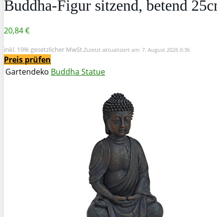
Buddha-Figur sitzend, betend 25c
20,84 €
inkl. 19% gesetzlicher MwSt.
Zuletzt aktualisiert am: 7. August 2026 0:36
Preis prüfen
Gartendeko
Buddha Statue