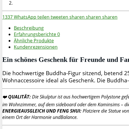
1337
WhatsApp
teilen
tweeten
sharen
sharen
sharen
Beschreibung
Erfahrungsberichte
0
Ähnliche Produkte
Kundenrezensionen
Ein schönes Geschenk für Freunde und Fa
Die hochwertige Buddha-Figur sitzend, betend 25c
Wohnaccessoire ideal als Geschenk. Die Buddha-St
❤️
QUALITÄT:
Die Skulptur ist aus hochwertigem Polystone gefer
im Wohnzimmer, auf dem sideboard oder dem Kaminsims – die si
ENERGIEAUSGLEICH UND FENG SHUI:
Platziere die Statue v
einem Ort der Harmonie undBalance.