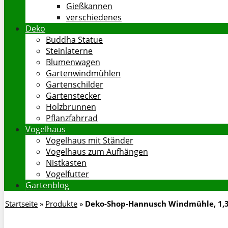
Gießkannen
verschiedenes
Deko
Buddha Statue
Steinlaterne
Blumenwagen
Gartenwindmühlen
Gartenschilder
Gartenstecker
Holzbrunnen
Pflanzfahrrad
Vogelhaus
Vogelhaus mit Ständer
Vogelhaus zum Aufhängen
Nistkasten
Vogelfutter
Gartenblog
Startseite
»
Produkte
»
Deko-Shop-Hannusch Windmühle, 1,