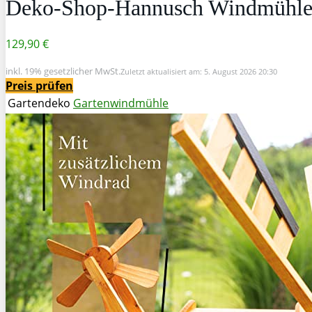
Deko-Shop-Hannusch Windmühle,
129,90 €
inkl. 19% gesetzlicher MwSt.
Zuletzt aktualisiert am: 5. August 2026 20:30
Preis prüfen
Gartendeko
Gartenwindmühle