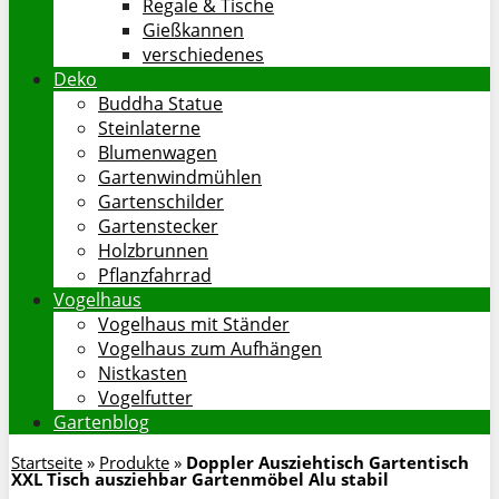
Regale & Tische
Gießkannen
verschiedenes
Deko
Buddha Statue
Steinlaterne
Blumenwagen
Gartenwindmühlen
Gartenschilder
Gartenstecker
Holzbrunnen
Pflanzfahrrad
Vogelhaus
Vogelhaus mit Ständer
Vogelhaus zum Aufhängen
Nistkasten
Vogelfutter
Gartenblog
Startseite
»
Produkte
»
Doppler Ausziehtisch Gartentisch
XXL Tisch ausziehbar Gartenmöbel Alu stabil