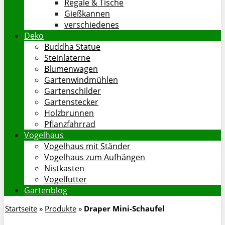
Regale & Tische
Gießkannen
verschiedenes
Deko
Buddha Statue
Steinlaterne
Blumenwagen
Gartenwindmühlen
Gartenschilder
Gartenstecker
Holzbrunnen
Pflanzfahrrad
Vogelhaus
Vogelhaus mit Ständer
Vogelhaus zum Aufhängen
Nistkasten
Vogelfutter
Gartenblog
Startseite
»
Produkte
»
Draper Mini-Schaufel