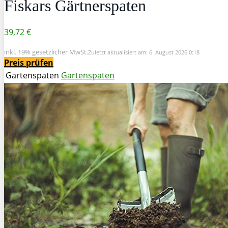
Fiskars Gärtnerspaten
39,72 €
inkl. 19% gesetzlicher MwSt.
Zuletzt aktualisiert am: 6. August 2026 0:18
Preis prüfen
Gartenspaten
Gartenspaten