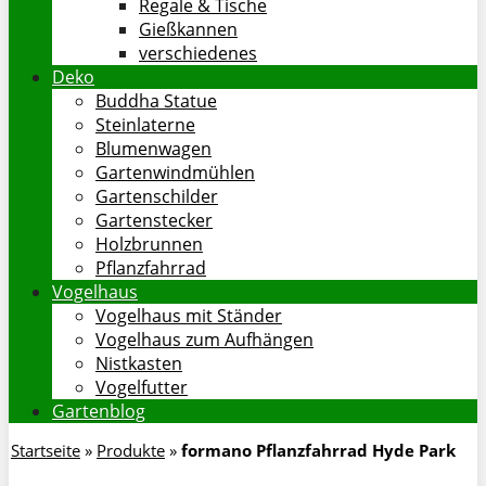
Regale & Tische
Gießkannen
verschiedenes
Deko
Buddha Statue
Steinlaterne
Blumenwagen
Gartenwindmühlen
Gartenschilder
Gartenstecker
Holzbrunnen
Pflanzfahrrad
Vogelhaus
Vogelhaus mit Ständer
Vogelhaus zum Aufhängen
Nistkasten
Vogelfutter
Gartenblog
Startseite
»
Produkte
»
formano Pflanzfahrrad Hyde Park