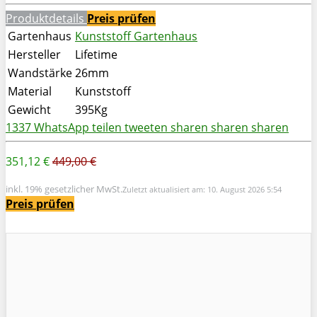
Produktdetails
Preis prüfen
Gartenhaus
Kunststoff Gartenhaus
Hersteller
Lifetime
Wandstärke
26mm
Material
Kunststoff
Gewicht
395Kg
1337
WhatsApp
teilen
tweeten
sharen
sharen
sharen
351,12 €
449,00 €
inkl. 19% gesetzlicher MwSt.
Zuletzt aktualisiert am: 10. August 2026 5:54
Preis prüfen