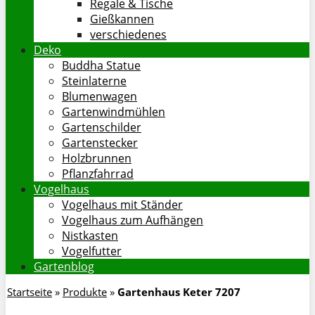
Regale & Tische
Gießkannen
verschiedenes
Deko
Buddha Statue
Steinlaterne
Blumenwagen
Gartenwindmühlen
Gartenschilder
Gartenstecker
Holzbrunnen
Pflanzfahrrad
Vogelhaus
Vogelhaus mit Ständer
Vogelhaus zum Aufhängen
Nistkasten
Vogelfutter
Gartenblog
Startseite
»
Produkte
»
Gartenhaus Keter 7207