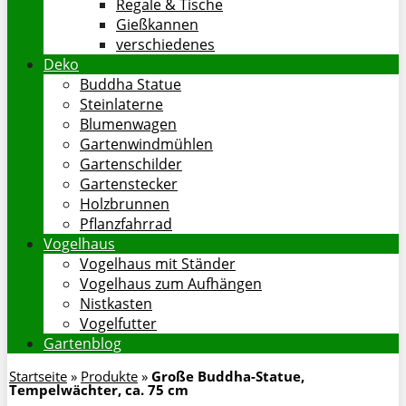
Regale & Tische
Gießkannen
verschiedenes
Deko
Buddha Statue
Steinlaterne
Blumenwagen
Gartenwindmühlen
Gartenschilder
Gartenstecker
Holzbrunnen
Pflanzfahrrad
Vogelhaus
Vogelhaus mit Ständer
Vogelhaus zum Aufhängen
Nistkasten
Vogelfutter
Gartenblog
Startseite
»
Produkte
»
Große Buddha-Statue,
Tempelwächter, ca. 75 cm