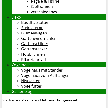
Regale & Tische
Gießkannen
verschiedenes
Deko
Buddha Statue
Steinlaterne
Blumenwagen
Gartenwindmühlen
Gartenschilder
Gartenstecker
Holzbrunnen
Pflanzfahrrad
Vogelhaus
Vogelhaus mit Ständer
Vogelhaus zum Aufhängen
Nistkasten
Vogelfutter
Gartenblog
Startseite
»
Produkte
»
Holifine Hängesessel