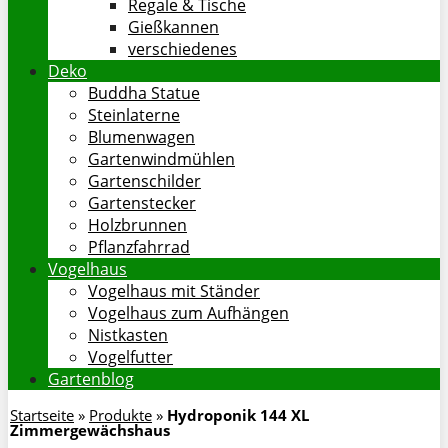
Regale & Tische
Gießkannen
verschiedenes
Deko
Buddha Statue
Steinlaterne
Blumenwagen
Gartenwindmühlen
Gartenschilder
Gartenstecker
Holzbrunnen
Pflanzfahrrad
Vogelhaus
Vogelhaus mit Ständer
Vogelhaus zum Aufhängen
Nistkasten
Vogelfutter
Gartenblog
Startseite
»
Produkte
»
Hydroponik 144 XL
Zimmergewächshaus