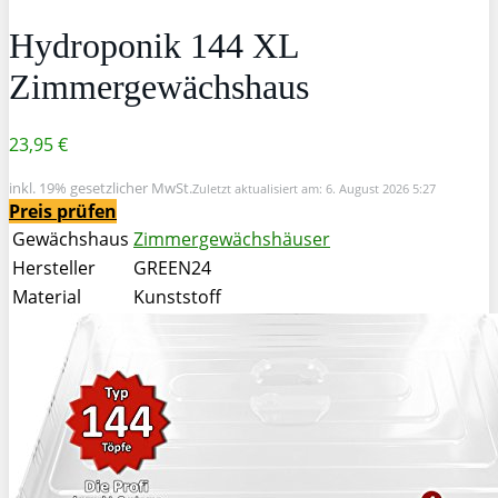
Hydroponik 144 XL
Zimmergewächshaus
23,95 €
inkl. 19% gesetzlicher MwSt.
Zuletzt aktualisiert am: 6. August 2026 5:27
Preis prüfen
Gewächshaus
Zimmergewächshäuser
Hersteller
GREEN24
Material
Kunststoff