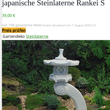
japanische Steinlaterne Rankei S
39,00 €
inkl. 19% gesetzlicher MwSt.
Zuletzt aktualisiert am: 7. August 2026 0:27
Preis prüfen
Gartendeko
Steinlaterne