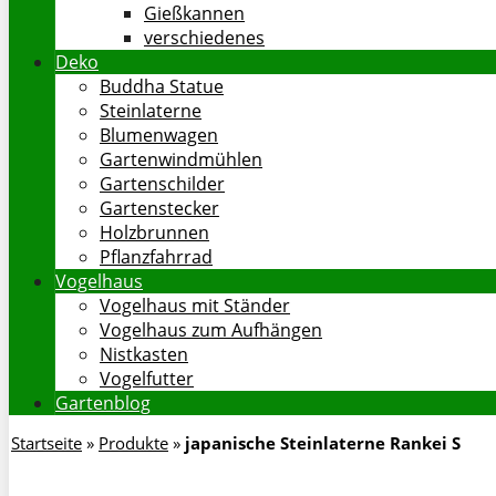
Gießkannen
verschiedenes
Deko
Buddha Statue
Steinlaterne
Blumenwagen
Gartenwindmühlen
Gartenschilder
Gartenstecker
Holzbrunnen
Pflanzfahrrad
Vogelhaus
Vogelhaus mit Ständer
Vogelhaus zum Aufhängen
Nistkasten
Vogelfutter
Gartenblog
Startseite
»
Produkte
»
japanische Steinlaterne Rankei S