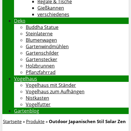
Regale & Tische
Gießkannen
verschiedenes
Deko
Buddha Statue
Steinlaterne
Blumenwagen
Gartenwindmühlen
Gartenschilder
Gartenstecker
Holzbrunnen
Pflanzfahrrad
Vogelhaus
Vogelhaus mit Ständer
Vogelhaus zum Aufhängen
Nistkasten
Vogelfutter
Gartenblog
Startseite
»
Produkte
»
Outdoor Japanischen Stil Solar Zen