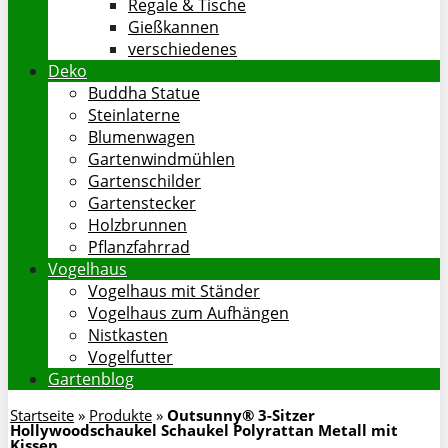
Regale & Tische
Gießkannen
verschiedenes
Deko
Buddha Statue
Steinlaterne
Blumenwagen
Gartenwindmühlen
Gartenschilder
Gartenstecker
Holzbrunnen
Pflanzfahrrad
Vogelhaus
Vogelhaus mit Ständer
Vogelhaus zum Aufhängen
Nistkasten
Vogelfutter
Gartenblog
Startseite
»
Produkte
»
Outsunny® 3-Sitzer
Hollywoodschaukel Schaukel Polyrattan Metall mit
Kissen