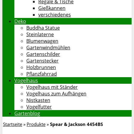
Regale & Tische
Gießkannen
verschiedenes
Deko
Buddha Statue
Steinlaterne
Blumenwagen
Gartenwindmühlen
Gartenschilder
Gartenstecker
Holzbrunnen
Pflanzfahrrad
Vogelhaus
Vogelhaus mit Ständer
Vogelhaus zum Aufhängen
Nistkasten
Vogelfutter
Gartenblog
Startseite
»
Produkte
»
Spear & Jackson 4454BS