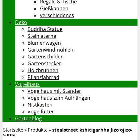
Regale & Tische
Gießkannen
verschiedenes
Deko
Buddha Statue
Steinlaterne
Blumenwagen
Gartenwindmühlen
Gartenschilder
Gartenstecker
Holzbrunnen
Pflanzfahrrad
Vogelhaus
Vogelhaus mit Ständer
Vogelhaus zum Aufhängen
Nistkasten
Vogelfutter
Gartenblog
Startseite
»
Produkte
»
stealstreet kshitigarbha Jizo ojizo-
sama