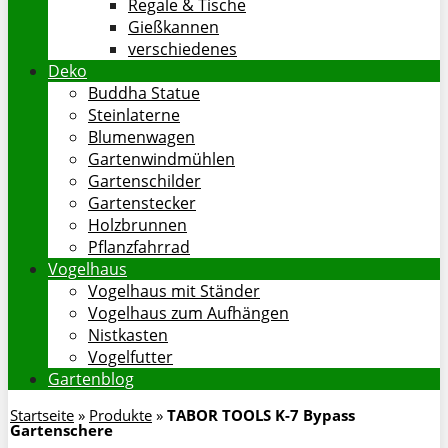
Regale & Tische
Gießkannen
verschiedenes
Deko
Buddha Statue
Steinlaterne
Blumenwagen
Gartenwindmühlen
Gartenschilder
Gartenstecker
Holzbrunnen
Pflanzfahrrad
Vogelhaus
Vogelhaus mit Ständer
Vogelhaus zum Aufhängen
Nistkasten
Vogelfutter
Gartenblog
Startseite
»
Produkte
»
TABOR TOOLS K-7 Bypass
Gartenschere