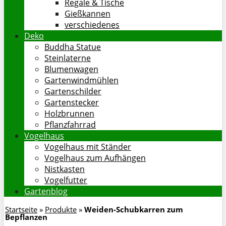
Regale & Tische
Gießkannen
verschiedenes
Deko
Buddha Statue
Steinlaterne
Blumenwagen
Gartenwindmühlen
Gartenschilder
Gartenstecker
Holzbrunnen
Pflanzfahrrad
Vogelhaus
Vogelhaus mit Ständer
Vogelhaus zum Aufhängen
Nistkasten
Vogelfutter
Gartenblog
Startseite
»
Produkte
»
Weiden-Schubkarren zum
Bepflanzen