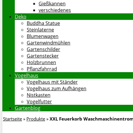
Gießkannen
verschiedenes
Deko
Buddha Statue
Steinlaterne
Blumenwagen
Gartenwindmühlen
Gartenschilder
Gartenstecker
Holzbrunnen
Pflanzfahrrad
Vogelhaus
Vogelhaus mit Ständer
Vogelhaus zum Aufhängen
Nistkasten
Vogelfutter
Gartenblog
Startseite
»
Produkte
»
XXL Feuerkorb Waschmaschinentro