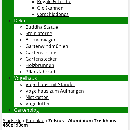
Regale & Tische
Gießkannen
verschiedenes
Deko
Buddha Statue
Steinlaterne
Blumenwagen
Gartenwindmühlen
Gartenschilder
Gartenstecker
Holzbrunnen
Pflanzfahrrad
Vogelhaus
Vogelhaus mit Ständer
Vogelhaus zum Aufhängen
Nistkasten
Vogelfutter
Gartenblog
Startseite
»
Produkte
»
Zelsius – Aluminium Treibhaus
430x190cm