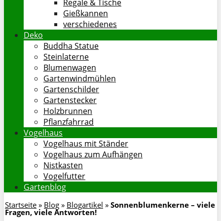
Regale & Tische
Gießkannen
verschiedenes
Deko
Buddha Statue
Steinlaterne
Blumenwagen
Gartenwindmühlen
Gartenschilder
Gartenstecker
Holzbrunnen
Pflanzfahrrad
Vogelhaus
Vogelhaus mit Ständer
Vogelhaus zum Aufhängen
Nistkasten
Vogelfutter
Gartenblog
Startseite
»
Blog
»
Blogartikel
»
Sonnenblumenkerne – viele
Fragen, viele Antworten!