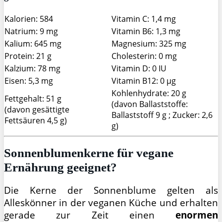
Kalorien: 584
Vitamin C: 1,4 mg
Natrium: 9 mg
Vitamin B6: 1,3 mg
Kalium: 645 mg
Magnesium: 325 mg
Protein: 21 g
Cholesterin: 0 mg
Kalzium: 78 mg
Vitamin D: 0 IU
Eisen: 5,3 mg
Vitamin B12: 0 µg
Kohlenhydrate: 20 g
Fettgehalt: 51 g
(davon Ballaststoffe:
(davon gesättigte
Ballaststoff 9 g ; Zucker: 2,6
Fettsäuren 4,5 g)
g)
Sonnenblumenkerne für vegane
Ernährung geeignet?
Die Kerne der Sonnenblume gelten als
Alleskönner in der veganen Küche und erhalten
gerade zur Zeit einen
enormen