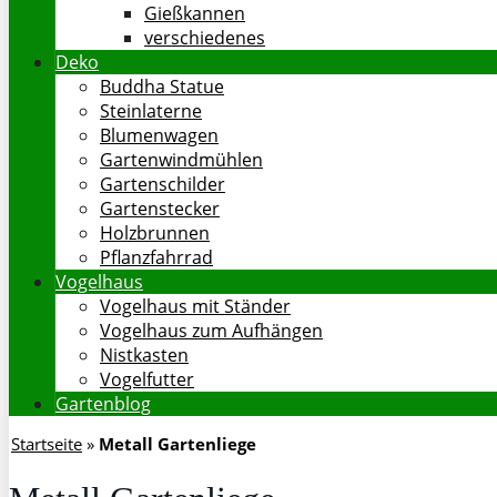
Gießkannen
verschiedenes
Deko
Buddha Statue
Steinlaterne
Blumenwagen
Gartenwindmühlen
Gartenschilder
Gartenstecker
Holzbrunnen
Pflanzfahrrad
Vogelhaus
Vogelhaus mit Ständer
Vogelhaus zum Aufhängen
Nistkasten
Vogelfutter
Gartenblog
Startseite
»
Metall Gartenliege