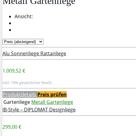
Metall Gartenliege
Ansicht:
Alu Sonnenliege Rattanliege
1.009,52 €
inkl. 19% gesetzlicher MwSt.
Produktdetails
Preis prüfen
Gartenliege
Metall Gartenliege
IB-Style – DIPLOMAT Designliege
299,00 €