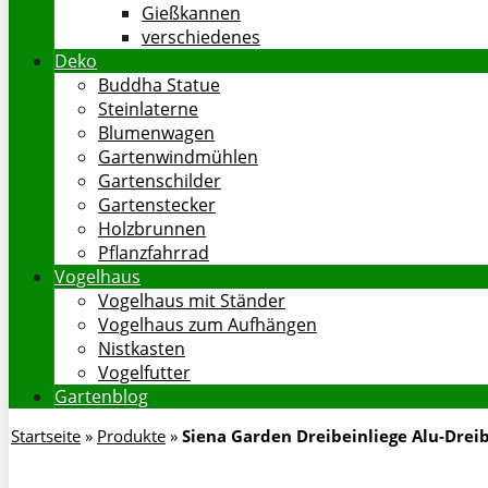
Gießkannen
verschiedenes
Deko
Buddha Statue
Steinlaterne
Blumenwagen
Gartenwindmühlen
Gartenschilder
Gartenstecker
Holzbrunnen
Pflanzfahrrad
Vogelhaus
Vogelhaus mit Ständer
Vogelhaus zum Aufhängen
Nistkasten
Vogelfutter
Gartenblog
Startseite
»
Produkte
»
Siena Garden Dreibeinliege Alu-Drei