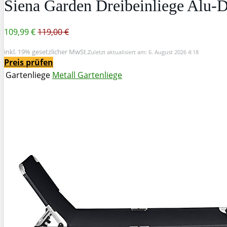
Siena Garden Dreibeinliege Alu-
109,99 €
119,00 €
inkl. 19% gesetzlicher MwSt.
Zuletzt aktualisiert am: 6. August 2026 4:18
Preis prüfen
Gartenliege
Metall Gartenliege