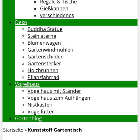
Regale & Tische
Gießkannen
verschiedenes
Deko
Buddha Statue
Steinlaterne
Blumenwagen
Gartenwindmühlen
Gartenschilder
Gartenstecker
Holzbrunnen
Pflanzfahrrad
Vogelhaus
Vogelhaus mit Ständer
Vogelhaus zum Aufhängen
Nistkasten
Vogelfutter
Gartenblog
Startseite
»
Kunststoff Gartentisch