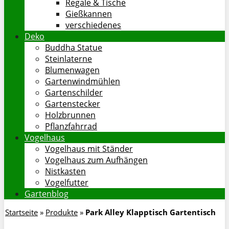
Regale & Tische
Gießkannen
verschiedenes
Deko
Buddha Statue
Steinlaterne
Blumenwagen
Gartenwindmühlen
Gartenschilder
Gartenstecker
Holzbrunnen
Pflanzfahrrad
Vogelhaus
Vogelhaus mit Ständer
Vogelhaus zum Aufhängen
Nistkasten
Vogelfutter
Gartenblog
Startseite
»
Produkte
»
Park Alley Klapptisch Gartentisch