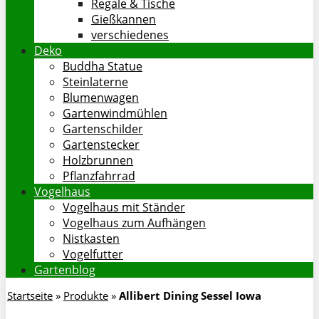
Regale & Tische
Gießkannen
verschiedenes
Deko
Buddha Statue
Steinlaterne
Blumenwagen
Gartenwindmühlen
Gartenschilder
Gartenstecker
Holzbrunnen
Pflanzfahrrad
Vogelhaus
Vogelhaus mit Ständer
Vogelhaus zum Aufhängen
Nistkasten
Vogelfutter
Gartenblog
Startseite
»
Produkte
»
Allibert Dining Sessel Iowa