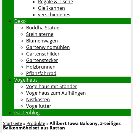
Regale & Tische
Gießkannen
verschiedenes
Deko
Buddha Statue
Steinlaterne
Blumenwagen
Gartenwindmühlen
Gartenschilder
Gartenstecker
Holzbrunnen
Pflanzfahrrad
Vogelhaus
Vogelhaus mit Ständer
Vogelhaus zum Aufhängen
Nistkasten
Vogelfutter
Gartenblog
Startseite
»
Produkte
»
Allibert Iowa Balcony, 3-teiliges
Balkonmöbelset aus Rattan