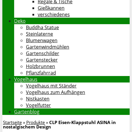
Regale & Tische
Gießkannen
verschiedenes
Deko
Buddha Statue
Steinlaterne
Blumenwagen
Gartenwindmühlen
Gartenschilder
Gartenstecker
Holzbrunnen
Pflanzfahrrad
Vogelhaus
Vogelhaus mit Ständer
Vogelhaus zum Aufhängen
Nistkasten
Vogelfutter
Gartenblog
Startseite
»
Produkte
»
CLP Eisen-Klappstuhl ASINA in
nostalgischem Design