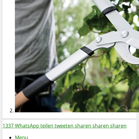
1337
WhatsApp
teilen
tweeten
sharen
sharen
sharen
Menu