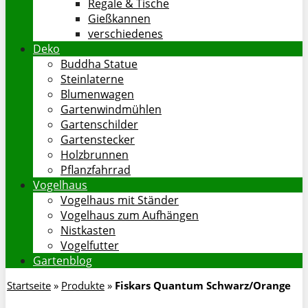
Regale & Tische
Gießkannen
verschiedenes
Deko
Buddha Statue
Steinlaterne
Blumenwagen
Gartenwindmühlen
Gartenschilder
Gartenstecker
Holzbrunnen
Pflanzfahrrad
Vogelhaus
Vogelhaus mit Ständer
Vogelhaus zum Aufhängen
Nistkasten
Vogelfutter
Gartenblog
Startseite
»
Produkte
»
Fiskars Quantum Schwarz/Orange