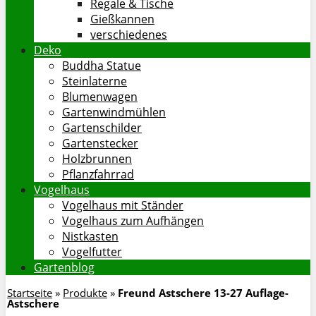
Regale & Tische
Gießkannen
verschiedenes
Deko
Buddha Statue
Steinlaterne
Blumenwagen
Gartenwindmühlen
Gartenschilder
Gartenstecker
Holzbrunnen
Pflanzfahrrad
Vogelhaus
Vogelhaus mit Ständer
Vogelhaus zum Aufhängen
Nistkasten
Vogelfutter
Gartenblog
Startseite
»
Produkte
»
Freund Astschere 13-27 Auflage-
Astschere