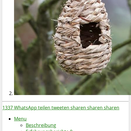
1337
WhatsApp
teilen
tweeten
sharen
sharen
sharen
Menu
Beschreibung