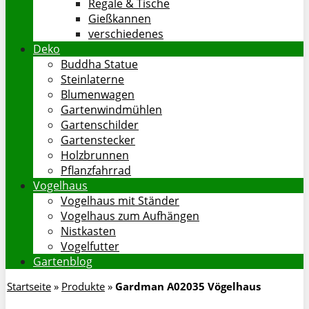
Regale & Tische
Gießkannen
verschiedenes
Deko
Buddha Statue
Steinlaterne
Blumenwagen
Gartenwindmühlen
Gartenschilder
Gartenstecker
Holzbrunnen
Pflanzfahrrad
Vogelhaus
Vogelhaus mit Ständer
Vogelhaus zum Aufhängen
Nistkasten
Vogelfutter
Gartenblog
Startseite
»
Produkte
»
Gardman A02035 Vögelhaus