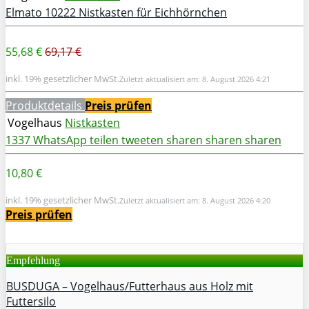
Elmato 10222 Nistkasten für Eichhörnchen
55,68 €
69,17 €
inkl. 19% gesetzlicher MwSt.
Zuletzt aktualisiert am: 8. August 2026 4:21
Produktdetails
Preis prüfen
Vogelhaus
Nistkasten
1337
WhatsApp
teilen
tweeten
sharen
sharen
sharen
10,80 €
inkl. 19% gesetzlicher MwSt.
Zuletzt aktualisiert am: 8. August 2026 4:20
Preis prüfen
Empfehlung
BUSDUGA – Vogelhaus/Futterhaus aus Holz mit
Futtersilo