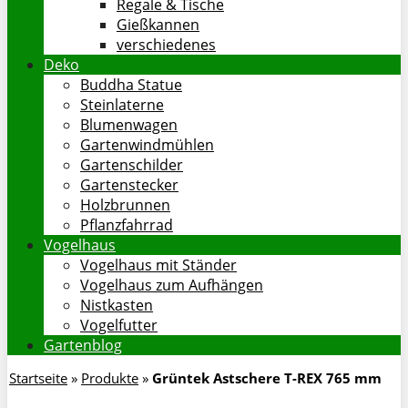
Regale & Tische
Gießkannen
verschiedenes
Deko
Buddha Statue
Steinlaterne
Blumenwagen
Gartenwindmühlen
Gartenschilder
Gartenstecker
Holzbrunnen
Pflanzfahrrad
Vogelhaus
Vogelhaus mit Ständer
Vogelhaus zum Aufhängen
Nistkasten
Vogelfutter
Gartenblog
Startseite
»
Produkte
»
Grüntek Astschere T-REX 765 mm