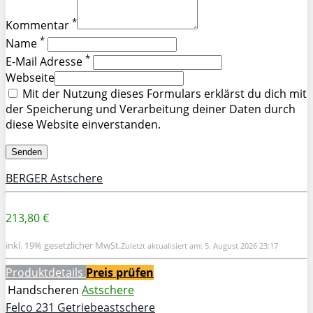
*
Kommentar
*
Name
*
E-Mail Adresse
Webseite
Mit der Nutzung dieses Formulars erklärst du dich mit
der Speicherung und Verarbeitung deiner Daten durch
diese Website einverstanden.
BERGER Astschere
213,80 €
inkl. 19% gesetzlicher MwSt.
Zuletzt aktualisiert am: 5. August 2026 23:17
Produktdetails
Preis prüfen
Handscheren
Astschere
Felco 231 Getriebeastschere