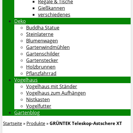
Regale & Tische
Gießkannen
verschiedenes
Deko
Buddha Statue
Steinlaterne
Blumenwagen
Gartenwindmühlen
Gartenschilder
Gartenstecker
Holzbrunnen
Pflanzfahrrad
Vogelhaus
Vogelhaus mit Ständer
Vogelhaus zum Aufhängen
Nistkasten
Vogelfutter
Gartenblog
Startseite
»
Produkte
»
GRÜNTEK Teleskop-Astschere XT