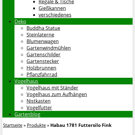
Regale & Tische
Gießkannen
verschiedenes
Deko
Buddha Statue
Steinlaterne
Blumenwagen
Gartenwindmühlen
Gartenschilder
Gartenstecker
Holzbrunnen
Pflanzfahrrad
Vogelhaus
Vogelhaus mit Ständer
Vogelhaus zum Aufhängen
Nistkasten
Vogelfutter
Gartenblog
Startseite
»
Produkte
»
Habau 1781 Futtersilo Fink