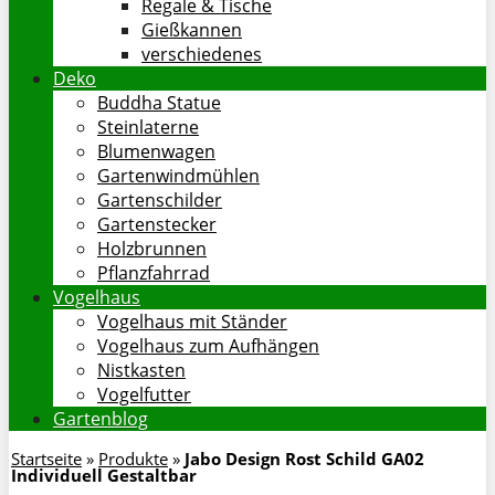
Regale & Tische
Gießkannen
verschiedenes
Deko
Buddha Statue
Steinlaterne
Blumenwagen
Gartenwindmühlen
Gartenschilder
Gartenstecker
Holzbrunnen
Pflanzfahrrad
Vogelhaus
Vogelhaus mit Ständer
Vogelhaus zum Aufhängen
Nistkasten
Vogelfutter
Gartenblog
Startseite
»
Produkte
»
Jabo Design Rost Schild GA02
Individuell Gestaltbar