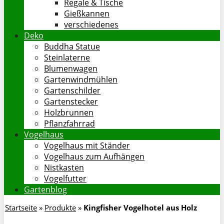
Regale & Tische
Gießkannen
verschiedenes
Deko
Buddha Statue
Steinlaterne
Blumenwagen
Gartenwindmühlen
Gartenschilder
Gartenstecker
Holzbrunnen
Pflanzfahrrad
Vogelhaus
Vogelhaus mit Ständer
Vogelhaus zum Aufhängen
Nistkasten
Vogelfutter
Gartenblog
Startseite
»
Produkte
»
Kingfisher Vogelhotel aus Holz