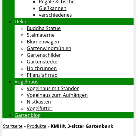
Regale & Tische
Gießkannen
verschiedenes
Deko
Buddha Statue
Steinlaterne
Blumenwagen
Gartenwindmühlen
Gartenschilder
Gartenstecker
Holzbrunnen
Pflanzfahrrad
Vogelhaus
Vogelhaus mit Ständer
Vogelhaus zum Aufhängen
Nistkasten
Vogelfutter
Gartenblog
Startseite
»
Produkte
»
KMH®, 3-sitzer Gartenbank