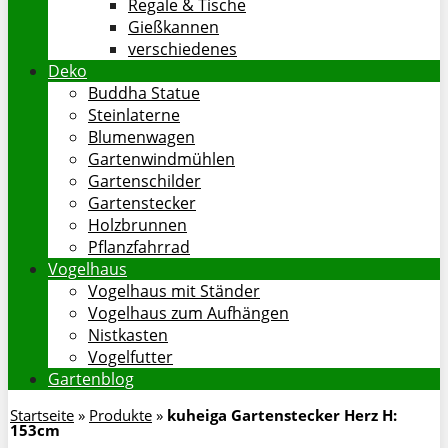
Regale & Tische
Gießkannen
verschiedenes
Deko
Buddha Statue
Steinlaterne
Blumenwagen
Gartenwindmühlen
Gartenschilder
Gartenstecker
Holzbrunnen
Pflanzfahrrad
Vogelhaus
Vogelhaus mit Ständer
Vogelhaus zum Aufhängen
Nistkasten
Vogelfutter
Gartenblog
Startseite
»
Produkte
»
kuheiga Gartenstecker Herz H:
153cm