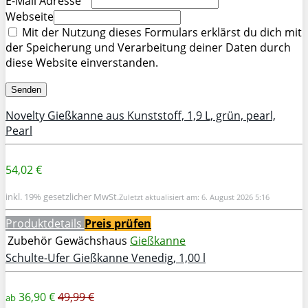
E-Mail Adresse
Webseite
Mit der Nutzung dieses Formulars erklärst du dich mit
der Speicherung und Verarbeitung deiner Daten durch
diese Website einverstanden.
Novelty Gießkanne aus Kunststoff, 1,9 L, grün, pearl,
Pearl
54,02 €
inkl. 19% gesetzlicher MwSt.
Zuletzt aktualisiert am: 6. August 2026 5:16
Produktdetails
Preis prüfen
Zubehör Gewächshaus
Gießkanne
Schulte-Ufer Gießkanne Venedig, 1,00 l
36,90 €
49,99 €
ab