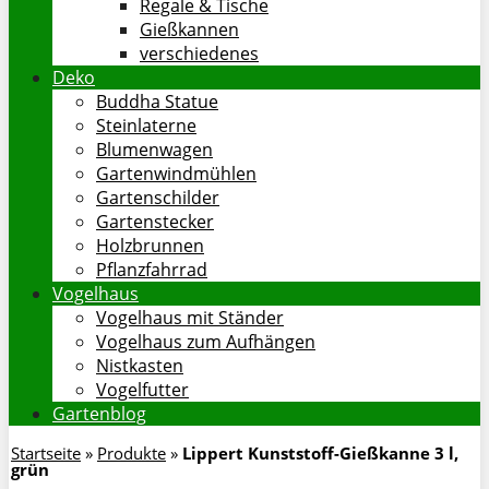
Regale & Tische
Gießkannen
verschiedenes
Deko
Buddha Statue
Steinlaterne
Blumenwagen
Gartenwindmühlen
Gartenschilder
Gartenstecker
Holzbrunnen
Pflanzfahrrad
Vogelhaus
Vogelhaus mit Ständer
Vogelhaus zum Aufhängen
Nistkasten
Vogelfutter
Gartenblog
Startseite
»
Produkte
»
Lippert Kunststoff-Gießkanne 3 l,
grün