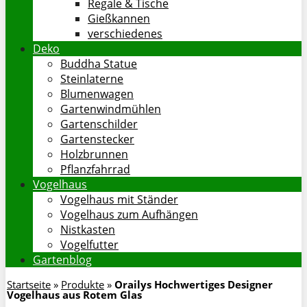
Regale & Tische
Gießkannen
verschiedenes
Deko
Buddha Statue
Steinlaterne
Blumenwagen
Gartenwindmühlen
Gartenschilder
Gartenstecker
Holzbrunnen
Pflanzfahrrad
Vogelhaus
Vogelhaus mit Ständer
Vogelhaus zum Aufhängen
Nistkasten
Vogelfutter
Gartenblog
Startseite
»
Produkte
»
Orailys Hochwertiges Designer
Vogelhaus aus Rotem Glas