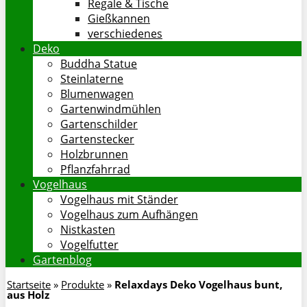
Regale & Tische
Gießkannen
verschiedenes
Deko
Buddha Statue
Steinlaterne
Blumenwagen
Gartenwindmühlen
Gartenschilder
Gartenstecker
Holzbrunnen
Pflanzfahrrad
Vogelhaus
Vogelhaus mit Ständer
Vogelhaus zum Aufhängen
Nistkasten
Vogelfutter
Gartenblog
Startseite
»
Produkte
»
Relaxdays Deko Vogelhaus bunt,
aus Holz