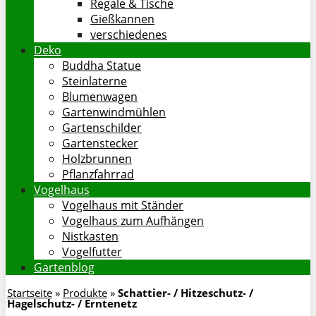
Regale & Tische
Gießkannen
verschiedenes
Deko
Buddha Statue
Steinlaterne
Blumenwagen
Gartenwindmühlen
Gartenschilder
Gartenstecker
Holzbrunnen
Pflanzfahrrad
Vogelhaus
Vogelhaus mit Ständer
Vogelhaus zum Aufhängen
Nistkasten
Vogelfutter
Gartenblog
Startseite
»
Produkte
»
Schattier- / Hitzeschutz- /
Hagelschutz- / Erntenetz