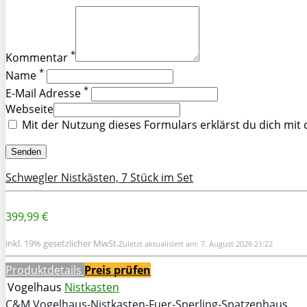
*
Kommentar
*
Name
*
E-Mail Adresse
Webseite
Mit der Nutzung dieses Formulars erklärst du dich mit
Schwegler Nistkästen, 7 Stück im Set
399,99 €
inkl. 19% gesetzlicher MwSt.
Zuletzt aktualisiert am: 7. August 2026 21:22
Produktdetails
Preis prüfen
Vogelhaus
Nistkasten
C&M Vogelhaus-Nistkasten-Fuer-Sperling-Spatzenhaus