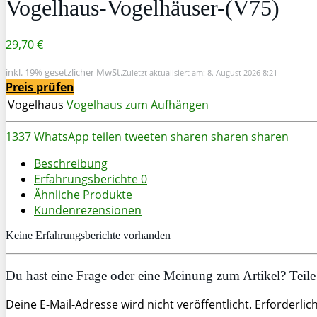
Vogelhaus-Vogelhäuser-(V75)
29,70 €
inkl. 19% gesetzlicher MwSt.
Zuletzt aktualisiert am: 8. August 2026 8:21
Preis prüfen
Vogelhaus
Vogelhaus zum Aufhängen
1337
WhatsApp
teilen
tweeten
sharen
sharen
sharen
Beschreibung
Erfahrungsberichte
0
Ähnliche Produkte
Kundenrezensionen
Keine Erfahrungsberichte vorhanden
Du hast eine Frage oder eine Meinung zum Artikel? Teile 
Deine E-Mail-Adresse wird nicht veröffentlicht. Erforderlic