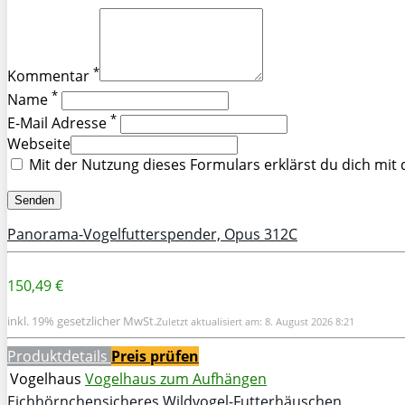
*
Kommentar
*
Name
*
E-Mail Adresse
Webseite
Mit der Nutzung dieses Formulars erklärst du dich mit
Panorama-Vogelfutterspender, Opus 312C
150,49 €
inkl. 19% gesetzlicher MwSt.
Zuletzt aktualisiert am: 8. August 2026 8:21
Produktdetails
Preis prüfen
Vogelhaus
Vogelhaus zum Aufhängen
Eichhörnchensicheres Wildvogel-Futterhäuschen